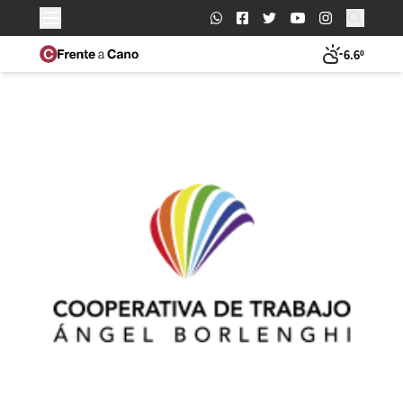
Buscar:
6.6º