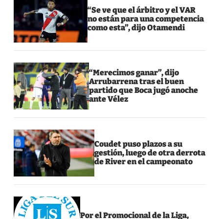
“Se ve que el árbitro y el VAR
no están para una competencia
como esta”, dijo Otamendi
“Merecimos ganar”, dijo
Arrubarrena tras el buen
partido que Boca jugó anoche
ante Vélez
Coudet puso plazos a su
gestión, luego de otra derrota
de River en el campeonato
Por el Promocional de la Liga,