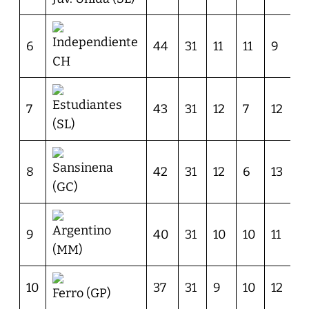
Independiente
6
44
31
11
11
9
3
CH
Estudiantes
7
43
31
12
7
12
3
(SL)
Sansinena
8
42
31
12
6
13
4
(GC)
Argentino
9
40
31
10
10
11
2
(MM)
10
37
31
9
10
12
2
Ferro (GP)