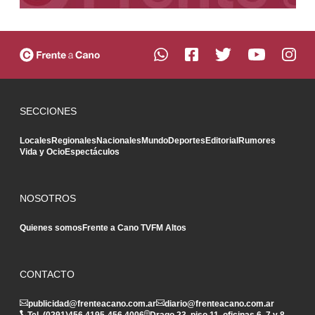
SECCIONES
Locales
Regionales
Nacionales
Mundo
Deportes
Editorial
Rumores
Vida y Ocio
Espectáculos
NOSOTROS
Quienes somos
Frente a Cano TV
FM Altos
CONTACTO
publicidad@frenteacano.com.ar
diario@frenteacano.com.ar
Tel. (0291)
456 4195
-
456 4006
Drago 23, piso 11, oficinas 6, 7 y 8