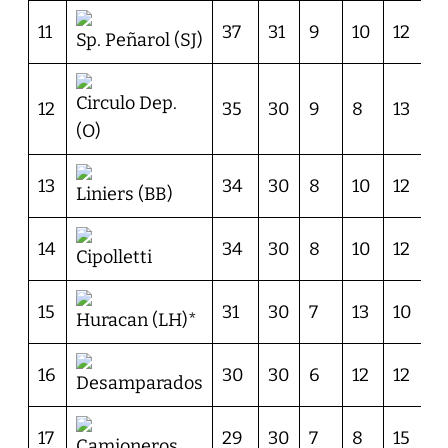
11
37
31
9
10
12
2
Sp. Peñarol (SJ)
Circulo Dep.
12
35
30
9
8
13
3
(O)
13
34
30
8
10
12
3
Liniers (BB)
14
34
30
8
10
12
2
Cipolletti
15
31
30
7
13
10
2
Huracan (LH)*
16
30
30
6
12
12
2
Desamparados
17
29
30
7
8
15
2
Camioneros