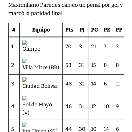
Maximiliano Paredes canjeó un penal por gol y
marcó la paridad final.
#
Equipo
Pts
PJ
PG
PE
PP
G
1
70
31
21
7
3
5
Olimpo
2
53
31
15
8
8
3
Villa Mitre (BB)
3
48
31
14
6
11
2
Ciudad Bolivar
Sol de Mayo
4
46
31
12
10
9
3
(V)
5
44
30
10
14
6
2
Juv. Unida (SL)