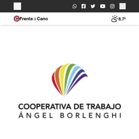
Buscar:
8.7º