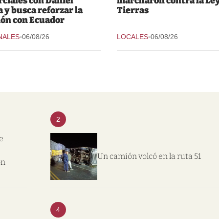
ciales con Daniel
marcharon contra la Ley
 y busca reforzar la
Tierras
ión con Ecuador
-
-
NALES
06/08/26
LOCALES
06/08/26
2
e
Un camión volcó en la ruta 51
on
4