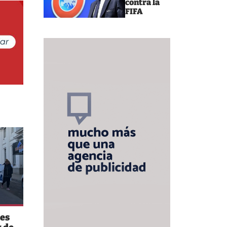
contra la
FIFA
es