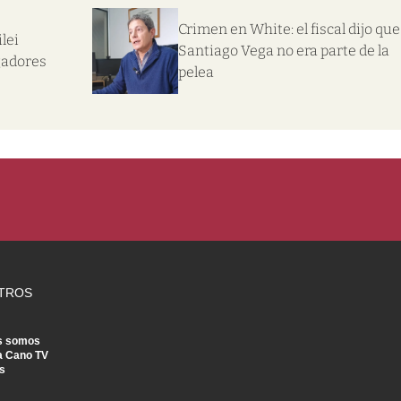
Crimen en White: el fiscal dijo que
lei
Santiago Vega no era parte de la
gadores
pelea
TROS
s somos
a Cano TV
s