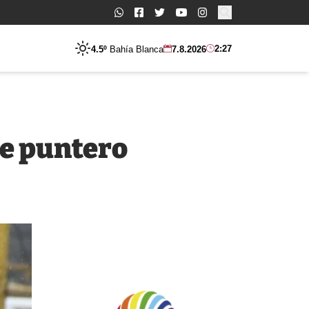
Buscar:
2:27
4.5º
Bahía Blanca
7.8.2026
ue puntero