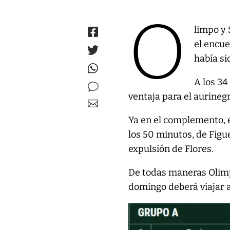
O
limpo y 
el encue
había si
A los 34
ventaja para el aurineg
Ya en el complemento, 
los 50 minutos, de Figu
expulsión de Flores.
De todas maneras Olimp
domingo deberá viajar 