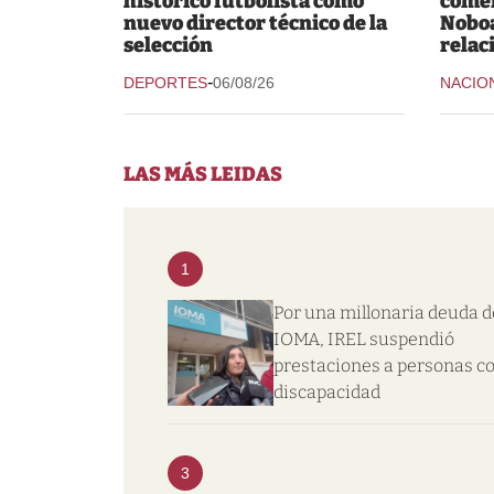
histórico futbolista como
comer
nuevo director técnico de la
Noboa
selección
relac
-
DEPORTES
06/08/26
NACIO
LAS MÁS LEIDAS
1
Por una millonaria deuda d
IOMA, IREL suspendió
prestaciones a personas c
discapacidad
3