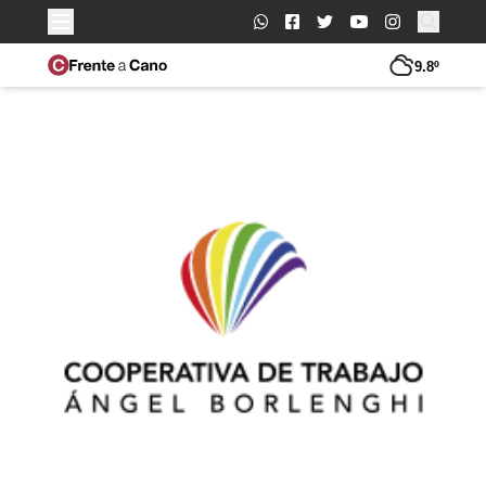
Buscar:
9.8º