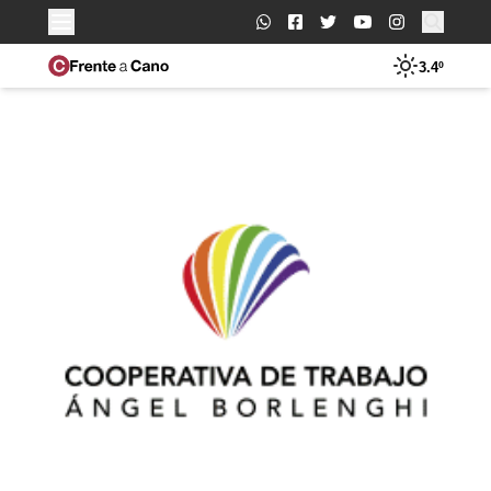
Buscar:
3.4º