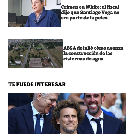
Crimen en White: el fiscal
dijo que Santiago Vega no
era parte de la pelea
ABSA detalló cómo avanza
la construcción de las
cisternas de agua
TE PUEDE INTERESAR