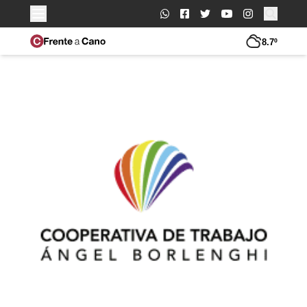
Buscar:
8.7º