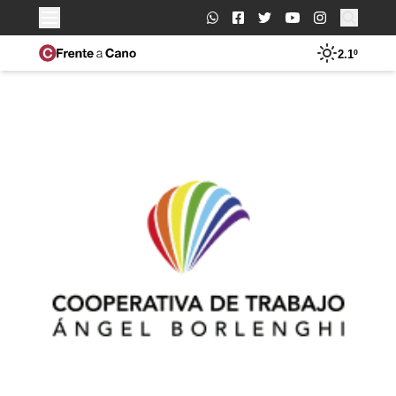
Buscar:
2.1º