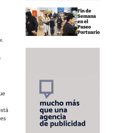
Fin de
Semana
en el
Paseo
Portuario
que
,
está
tes