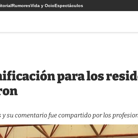
torial
Rumores
Vida y Ocio
Espectáculos
ificación para los resid
ron
es y su comentario fue compartido por los profesio