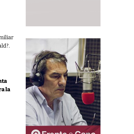
miliar
ld?.
nta
ra la