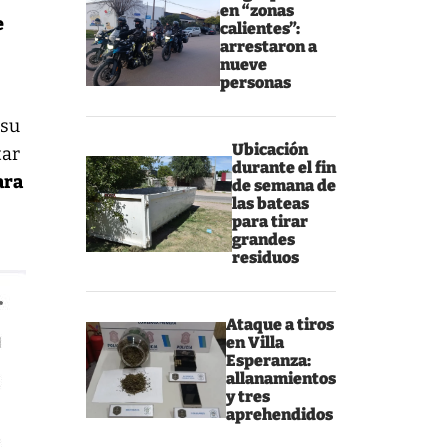
en “zonas
e
calientes”:
arrestaron a
nueve
personas
 su
Ubicación
tar
durante el fin
ara
de semana de
las bateas
para tirar
grandes
residuos
Ataque a tiros
en Villa
Esperanza:
allanamientos
y tres
aprehendidos