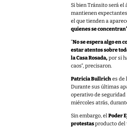
Si bien Tránsito será e
mantienen expectantes
el que tienden a aparec
quienes se concentran”
“
No se espera algo en c
estar atentos sobre tod
la Casa Rosada,
por si h
caos”, precisaron.
Patricia Bullrich
es de 
Durante sus últimas apar
operativo de seguridad
miércoles atrás, durante
Sin embargo, el
Poder E
protestas
producto del 