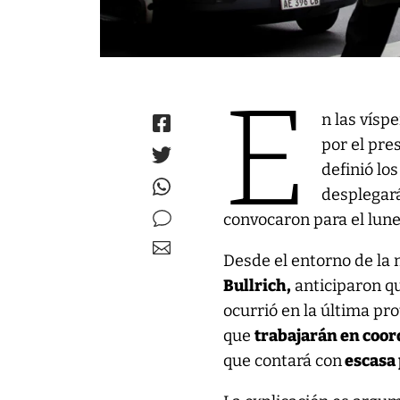
E
n las vísp
por el pre
definió lo
desplegará
convocaron para el lune
Desde el entorno de la 
Bullrich,
anticiparon q
ocurrió en la última pro
que
trabajarán en coor
que contará con
escasa 