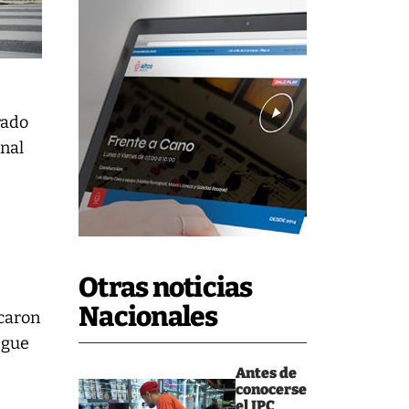
rado
onal
Otras noticias
Nacionales
icaron
egue
Antes de
conocerse
el IPC