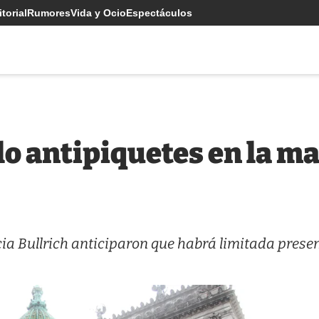
torial
Rumores
Vida y Ocio
Espectáculos
o antipiquetes en la ma
cia Bullrich anticiparon que habrá limitada prese