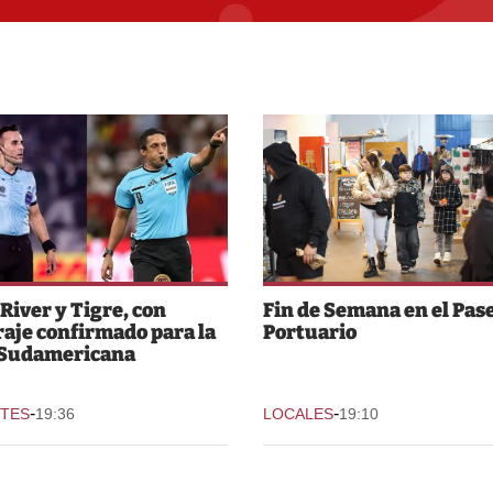
 River y Tigre, con
Fin de Semana en el Pas
raje confirmado para la
Portuario
 Sudamericana
-
-
TES
19:36
LOCALES
19:10