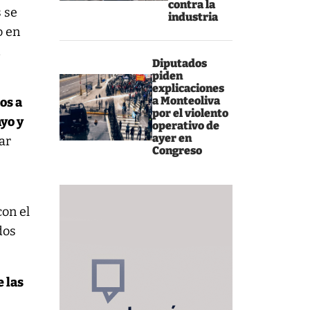
contra la
s se
industria
 en
a
Diputados
piden
explicaciones
a Monteoliva
os a
por el violento
ayo y
operativo de
ayer en
ar
Congreso
con el
dos
e las