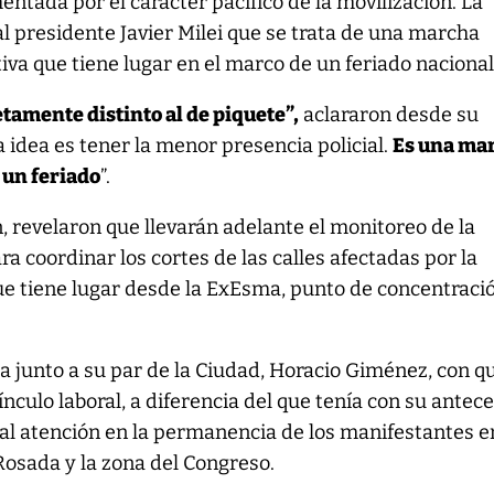
entada por el carácter pacífico de la movilización. La
al presidente Javier Milei que se trata de una marcha
va que tiene lugar en el marco de un feriado nacional
tamente distinto al de piquete”,
aclararon desde su
a idea es tener la menor presencia policial.
Es una ma
 un feriado
”.
, revelaron que llevarán adelante el monitoreo de la
a coordinar los cortes de las calles afectadas por la
ue tiene lugar desde la ExEsma, punto de concentraci
ja junto a su par de la Ciudad, Horacio Giménez, con q
nculo laboral, a diferencia del que tenía con su antec
al atención en la permanencia de los manifestantes e
Rosada y la zona del Congreso.