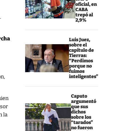
oficial, en
CABA
trepó al
.
2,9%
rcha
Luis Juez,
sobre el
capítulo de
Tierras:
“Perdimos
porque no
fuimos
ón,
inteligentes”
Caputo
uien
argumentó
esor
que sus
dichos
n la
sobre los
“tarados”
no fueron