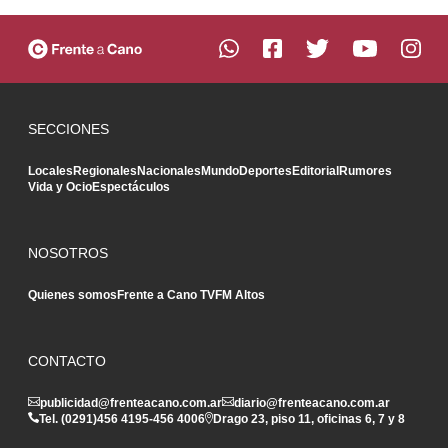
SECCIONES
Locales
Regionales
Nacionales
Mundo
Deportes
Editorial
Rumores
Vida y Ocio
Espectáculos
NOSOTROS
Quienes somos
Frente a Cano TV
FM Altos
CONTACTO
publicidad@frenteacano.com.ar
diario@frenteacano.com.ar
Tel. (0291)
456 4195
-
456 4006
Drago 23, piso 11, oficinas 6, 7 y 8