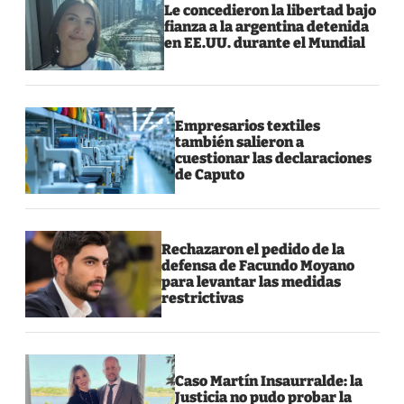
Le concedieron la libertad bajo
fianza a la argentina detenida
en EE.UU. durante el Mundial
Empresarios textiles
también salieron a
cuestionar las declaraciones
de Caputo
Rechazaron el pedido de la
defensa de Facundo Moyano
para levantar las medidas
restrictivas
Caso Martín Insaurralde: la
Justicia no pudo probar la