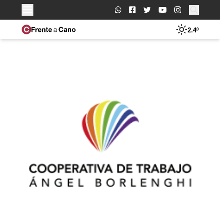
Buscar:
2.4º