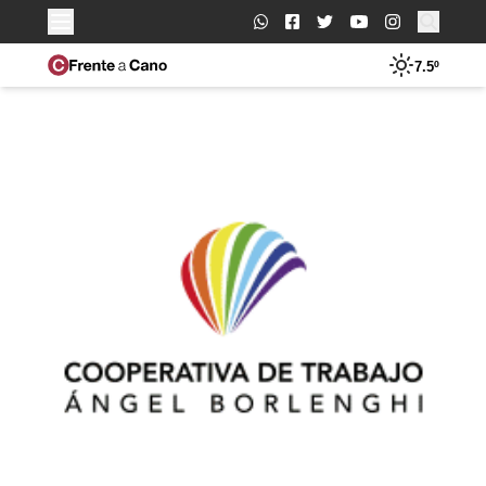
Buscar:
7.5º