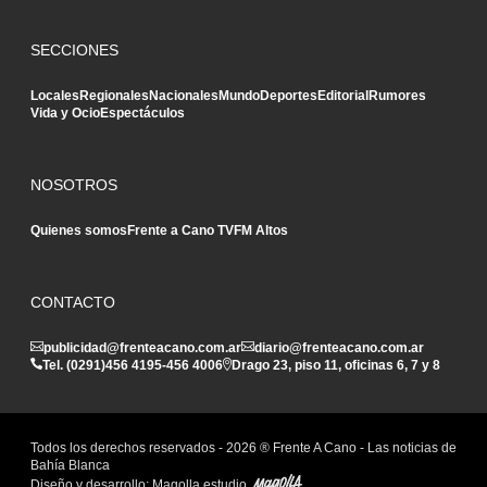
SECCIONES
Locales
Regionales
Nacionales
Mundo
Deportes
Editorial
Rumores
Vida y Ocio
Espectáculos
NOSOTROS
Quienes somos
Frente a Cano TV
FM Altos
CONTACTO
publicidad@frenteacano.com.ar
diario@frenteacano.com.ar
Tel. (0291)
456 4195
-
456 4006
Drago 23, piso 11, oficinas 6, 7 y 8
Todos los derechos reservados -
2026
® Frente A Cano - Las noticias de
Bahía Blanca
Diseño y desarrollo:
Magolla estudio