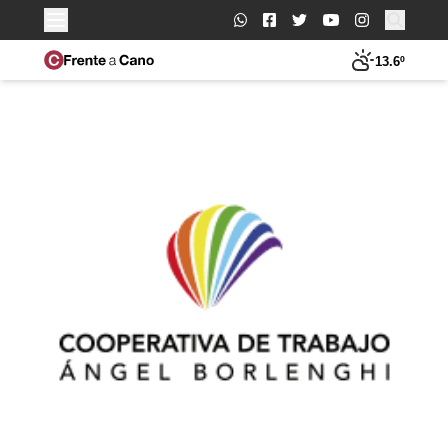
Buscar:
13.6º