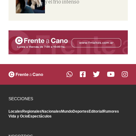
y el frío intenso
SECCIONES
Locales
Regionales
Nacionales
Mundo
Deportes
Editorial
Rumores
Vida y Ocio
Espectáculos