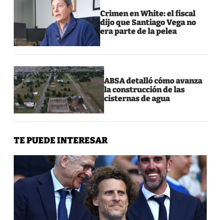
Crimen en White: el fiscal
dijo que Santiago Vega no
era parte de la pelea
ABSA detalló cómo avanza
la construcción de las
cisternas de agua
TE PUEDE INTERESAR