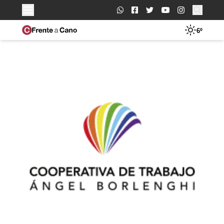
Buscar:
6º