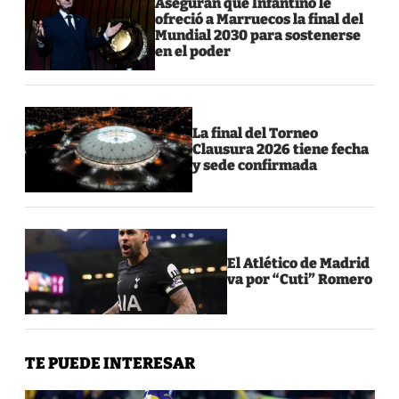
Aseguran que Infantino le
ofreció a Marruecos la final del
Mundial 2030 para sostenerse
en el poder
La final del Torneo
Clausura 2026 tiene fecha
y sede confirmada
El Atlético de Madrid
va por “Cuti” Romero
TE PUEDE INTERESAR