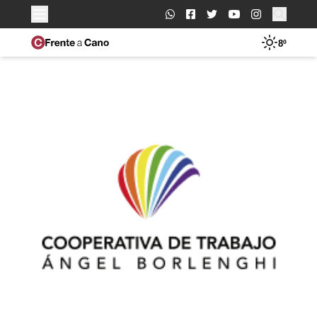
Buscar:
8º