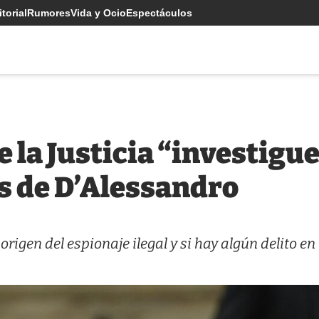
torial
Rumores
Vida y Ocio
Espectáculos
 la Justicia “investigue
ts de D’Alessandro
origen del espionaje ilegal y si hay algún delito en