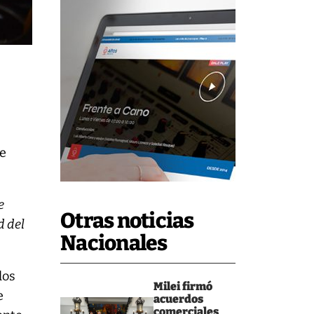
s
je
e
Otras noticias
d del
Nacionales
los
Milei firmó
e
acuerdos
comerciales