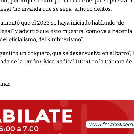
 o no”, por lo que aclaró que el hecho de que supuestam
egal “no invalida que se sepa” si hubo delitos.
lamentó que el 2023 se haya iniciado hablando “de
egal” y advirtió que esto muestra “cómo va a hacer la
el oficialismo, del kirchnerismo”.
gentina un chiquero, que se desenvuelva en el barro”, 
cada de la Unión Cívica Radical (UCR) en la Cámara de
tinas