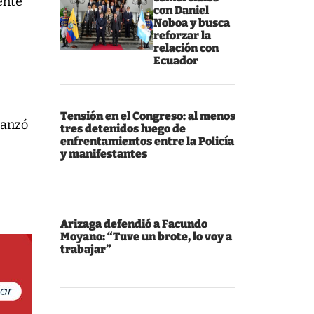
ente
con Daniel
Noboa y busca
reforzar la
relación con
Ecuador
Tensión en el Congreso: al menos
lanzó
tres detenidos luego de
enfrentamientos entre la Policía
y manifestantes
Arizaga defendió a Facundo
Moyano: “Tuve un brote, lo voy a
trabajar”