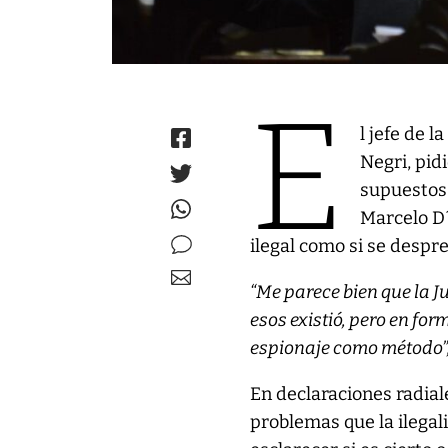
E
l jefe de 
Negri, pidi
supuestos 
Marcelo D´
ilegal como si se despr
“Me parece bien que la J
esos existió, pero en form
espionaje como método”,
En declaraciones radial
problemas que la ilegal