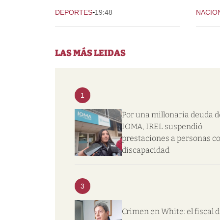
-
DEPORTES
19:48
NACIO
LAS MÁS LEIDAS
1
Por una millonaria deuda d
IOMA, IREL suspendió
prestaciones a personas c
discapacidad
3
Crimen en White: el fiscal d