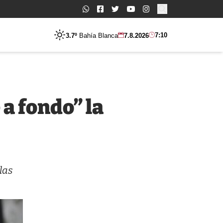
Buscar:
7:10
3.7º
Bahía Blanca
7.8.2026
 a fondo” la
 las