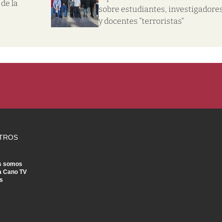
de la
sobre estudiantes, investigadore
y docentes “terroristas”
TROS
s somos
a Cano TV
s