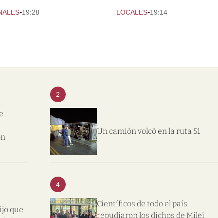
-
-
NALES
19:28
LOCALES
19:14
2
e
Un camión volcó en la ruta 51
on
4
Científicos de todo el país
ijo que
repudiaron los dichos de Milei