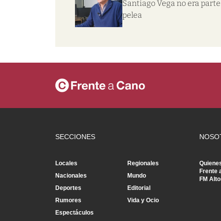
Santiago Vega no era parte 
pelea
SECCIONES
NOSO
Locales
Regionales
Quiene
Frente 
Nacionales
Mundo
FM Alto
Deportes
Editorial
Rumores
Vida y Ocio
Espectáculos