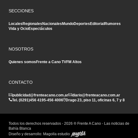
SECCIONES
Locales
Regionales
Nacionales
Mundo
Deportes
Editorial
Rumores
Vida y Ocio
Espectáculos
NOSOTROS
Quienes somos
Frente a Cano TV
FM Altos
CONTACTO
publicidad@frenteacano.com.ar
diario@frenteacano.com.ar
Tel. (0291)
456 4195
-
456 4006
Drago 23, piso 11, oficinas 6, 7 y 8
Todos los derechos reservados -
2026
® Frente A Cano - Las noticias de
Bahía Blanca
Diseño y desarrollo:
Magolla estudio