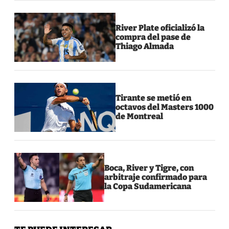
River Plate oficializó la
compra del pase de
Thiago Almada
Tirante se metió en
octavos del Masters 1000
de Montreal
Boca, River y Tigre, con
arbitraje confirmado para
la Copa Sudamericana