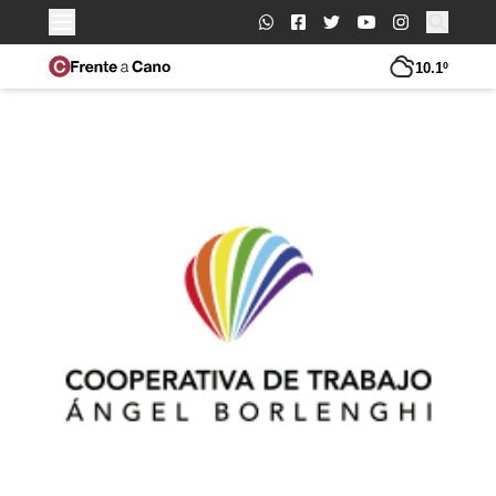
Buscar:
10.1º