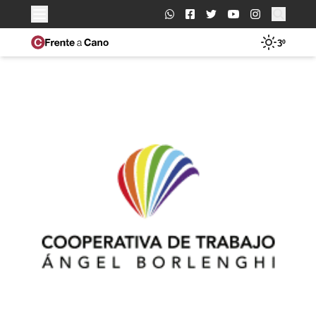
Buscar:
3º