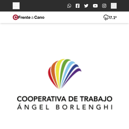
Buscar:
7.1º