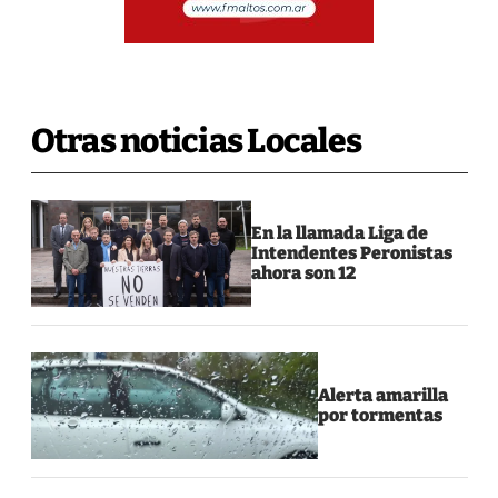
Otras noticias Locales
En la llamada Liga de
Intendentes Peronistas
ahora son 12
Alerta amarilla
por tormentas