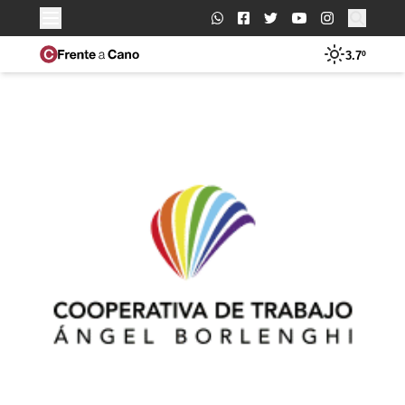
Buscar:
3.7º