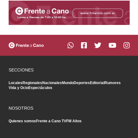
SECCIONES
Locales
Regionales
Nacionales
Mundo
Deportes
Editorial
Rumores
Vida y Ocio
Espectáculos
NOSOTROS
Quienes somos
Frente a Cano TV
FM Altos