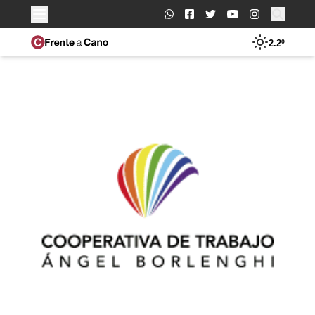
Buscar:
2.2º