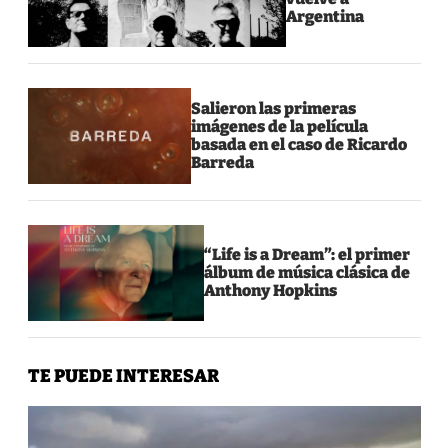
Argentina
Salieron las primeras
imágenes de la película
basada en el caso de Ricardo
Barreda
“Life is a Dream”: el primer
álbum de música clásica de
Anthony Hopkins
TE PUEDE INTERESAR