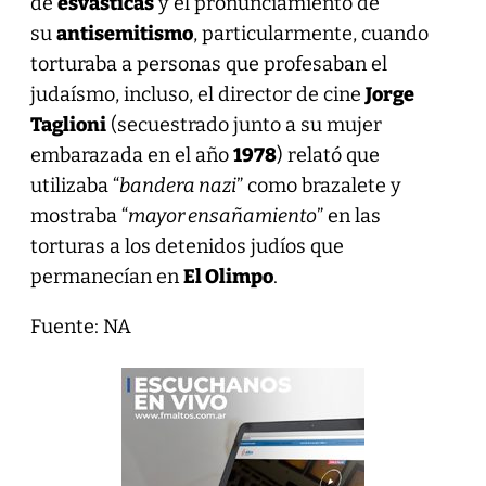
de
esvásticas
y el pronunciamiento de
su
antisemitismo
, particularmente, cuando
torturaba a personas que profesaban el
judaísmo, incluso, el director de cine
Jorge
Taglioni
(secuestrado junto a su mujer
embarazada en el año
1978
) relató que
utilizaba “
bandera nazi
” como brazalete y
mostraba “
mayor ensañamiento
” en las
torturas a los detenidos judíos que
permanecían en
El Olimpo
.
Fuente: NA