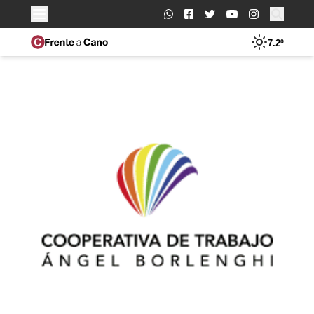
Buscar:
7.2º