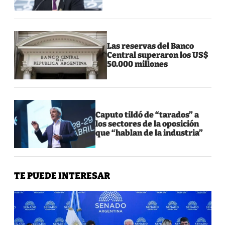
Las reservas del Banco
Central superaron los US$
50.000 millones
Caputo tildó de “tarados” a
los sectores de la oposición
que “hablan de la industria”
TE PUEDE INTERESAR