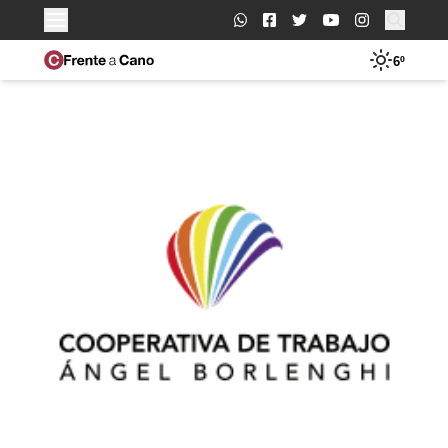
Buscar:
6º