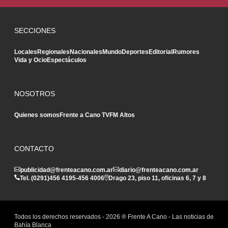
SECCIONES
Locales
Regionales
Nacionales
Mundo
Deportes
Editorial
Rumores
Vida y Ocio
Espectáculos
NOSOTROS
Quienes somos
Frente a Cano TV
FM Altos
CONTACTO
publicidad@frenteacano.com.ar
diario@frenteacano.com.ar
Tel. (0291)
456 4195
-
456 4006
Drago 23, piso 11, oficinas 6, 7 y 8
Todos los derechos reservados -
2026
® Frente A Cano - Las noticias de
Bahía Blanca