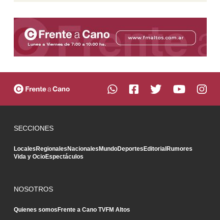
SECCIONES
Locales
Regionales
Nacionales
Mundo
Deportes
Editorial
Rumores
Vida y Ocio
Espectáculos
NOSOTROS
Quienes somos
Frente a Cano TV
FM Altos