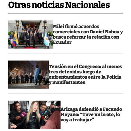
Otras noticias Nacionales
Milei firmó acuerdos
comerciales con Daniel Noboa y
busca reforzar la relación con
Ecuador
Tensión en el Congreso: al menos
tres detenidos luego de
enfrentamientos entre la Policía
y manifestantes
Arizaga defendió a Facundo
Moyano: “Tuve un brote, lo
voy a trabajar”