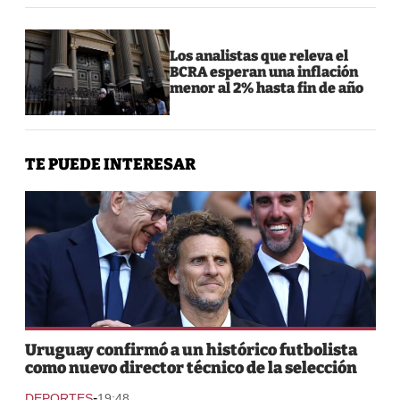
Los analistas que releva el
BCRA esperan una inflación
menor al 2% hasta fin de año
TE PUEDE INTERESAR
Uruguay confirmó a un histórico futbolista
como nuevo director técnico de la selección
-
DEPORTES
19:48