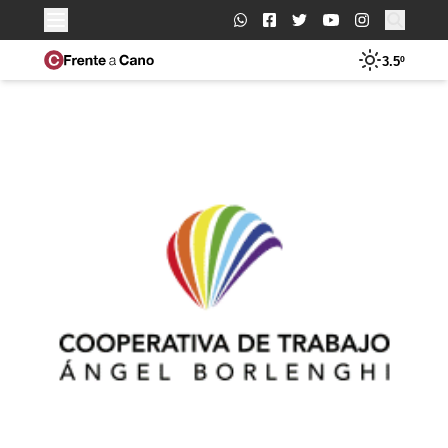
Buscar:
3.5º