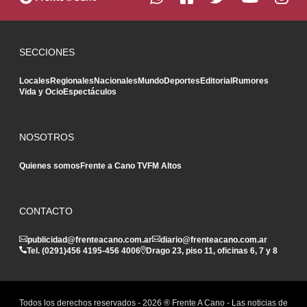
SECCIONES
Locales
Regionales
Nacionales
Mundo
Deportes
Editorial
Rumores
Vida y Ocio
Espectáculos
NOSOTROS
Quienes somos
Frente a Cano TV
FM Altos
CONTACTO
publicidad@frenteacano.com.ar
diario@frenteacano.com.ar
Tel. (0291)
456 4195
-
456 4006
Drago 23, piso 11, oficinas 6, 7 y 8
Todos los derechos reservados -
2026
® Frente A Cano - Las noticias de