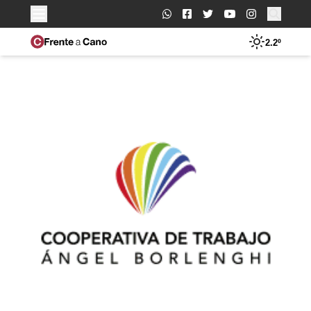
Buscar:
2.2º