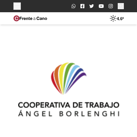
Buscar:
4.6º