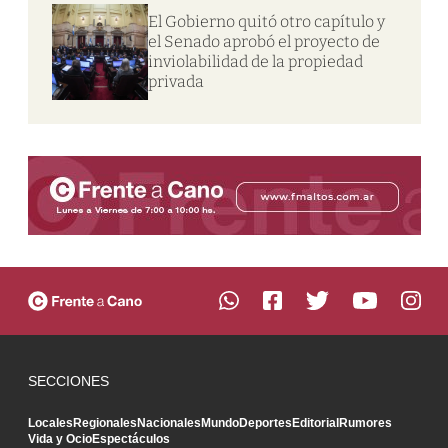
El Gobierno quitó otro capítulo y
el Senado aprobó el proyecto de
inviolabilidad de la propiedad
privada
SECCIONES
Locales
Regionales
Nacionales
Mundo
Deportes
Editorial
Rumores
Vida y Ocio
Espectáculos