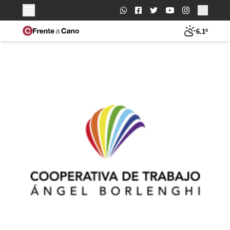
Buscar:
6.1º