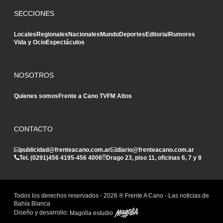
SECCIONES
Locales
Regionales
Nacionales
Mundo
Deportes
Editorial
Rumores
Vida y Ocio
Espectáculos
NOSOTROS
Quienes somos
Frente a Cano TV
FM Altos
CONTACTO
publicidad@frenteacano.com.ar
diario@frenteacano.com.ar
Tel. (0291)
456 4195
-
456 4006
Drago 23, piso 11, oficinas 6, 7 y 8
Todos los derechos reservados -
2026
® Frente A Cano - Las noticias de
Bahía Blanca
Diseño y desarrollo:
Magolla estudio