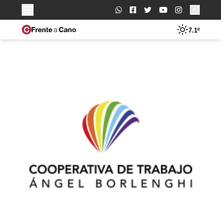
Buscar:
7.1º