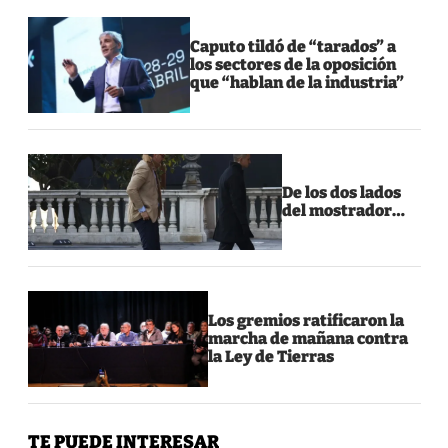
Caputo tildó de “tarados” a
los sectores de la oposición
que “hablan de la industria”
De los dos lados
del mostrador…
Los gremios ratificaron la
marcha de mañana contra
la Ley de Tierras
TE PUEDE INTERESAR