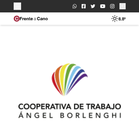
Buscar:
8.8º