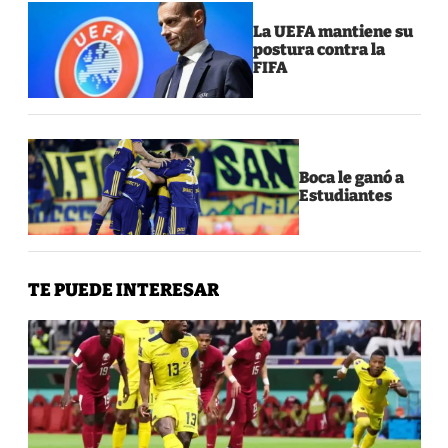
La UEFA mantiene su
postura contra la
FIFA
Boca le ganó a
Estudiantes
TE PUEDE INTERESAR