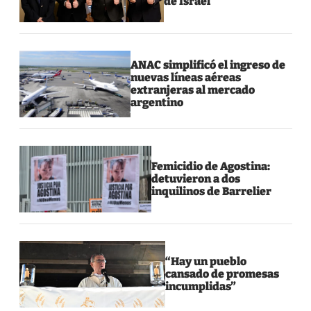
de Israel
ANAC simplificó el ingreso de
nuevas líneas aéreas
extranjeras al mercado
argentino
Femicidio de Agostina:
detuvieron a dos
inquilinos de Barrelier
“Hay un pueblo
cansado de promesas
incumplidas”