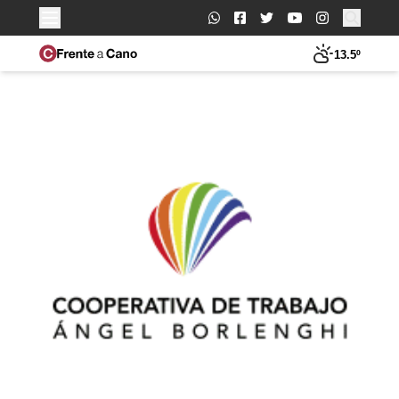
Buscar:
13.5º