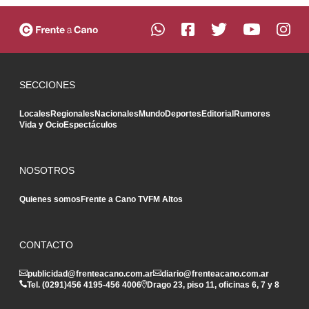
SECCIONES
Locales
Regionales
Nacionales
Mundo
Deportes
Editorial
Rumores
Vida y Ocio
Espectáculos
NOSOTROS
Quienes somos
Frente a Cano TV
FM Altos
CONTACTO
publicidad@frenteacano.com.ar
diario@frenteacano.com.ar
Tel. (0291)
456 4195
-
456 4006
Drago 23, piso 11, oficinas 6, 7 y 8