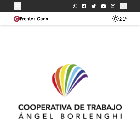
Buscar:
2.1º