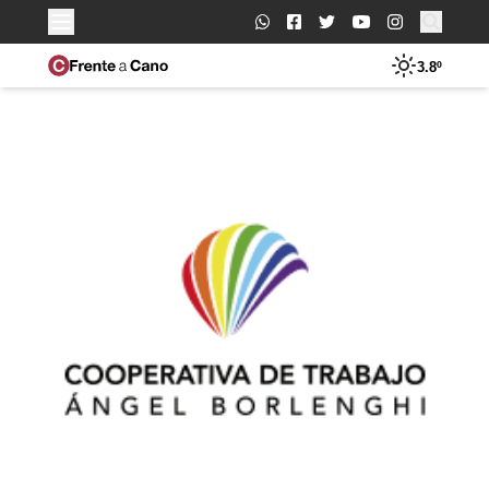
Buscar:
3.8º