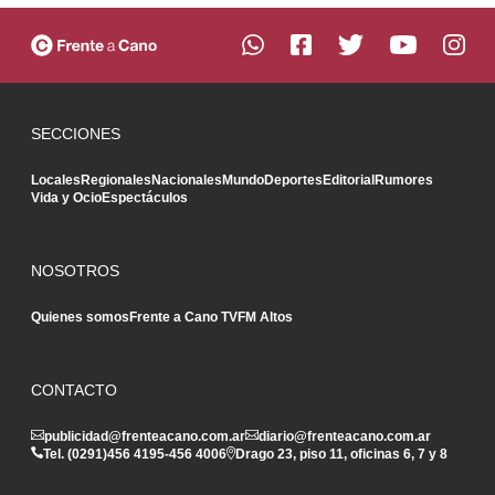
SECCIONES
Locales
Regionales
Nacionales
Mundo
Deportes
Editorial
Rumores
Vida y Ocio
Espectáculos
NOSOTROS
Quienes somos
Frente a Cano TV
FM Altos
CONTACTO
publicidad@frenteacano.com.ar
diario@frenteacano.com.ar
Tel. (0291)
456 4195
-
456 4006
Drago 23, piso 11, oficinas 6, 7 y 8