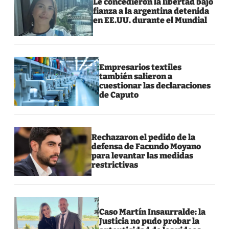
Le concedieron la libertad bajo
fianza a la argentina detenida
en EE.UU. durante el Mundial
Empresarios textiles
también salieron a
cuestionar las declaraciones
de Caputo
Rechazaron el pedido de la
defensa de Facundo Moyano
para levantar las medidas
restrictivas
Caso Martín Insaurralde: la
Justicia no pudo probar la