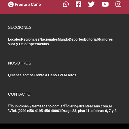
SECCIONES
Locales
Regionales
Nacionales
Mundo
Deportes
Editorial
Rumores
Vida y Ocio
Espectáculos
NOSOTROS
Quienes somos
Frente a Cano TV
FM Altos
CONTACTO
publicidad@frenteacano.com.ar
diario@frenteacano.com.ar
Tel. (0291)
456 4195
-
456 4006
Drago 23, piso 11, oficinas 6, 7 y 8