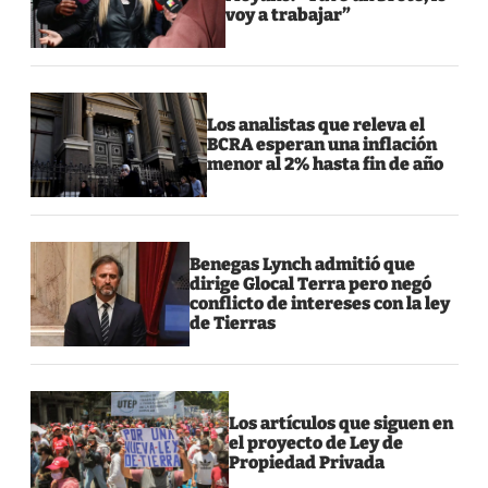
voy a trabajar”
Los analistas que releva el
BCRA esperan una inflación
menor al 2% hasta fin de año
Benegas Lynch admitió que
dirige Glocal Terra pero negó
conflicto de intereses con la ley
de Tierras
Los artículos que siguen en
el proyecto de Ley de
Propiedad Privada