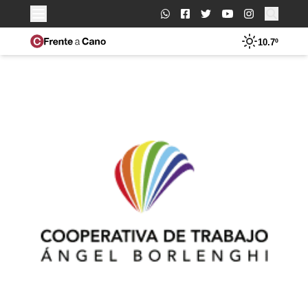
Buscar:
10.7º