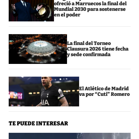
ofreció a Marruecos la final del
Mundial 2030 para sostenerse
en el poder
La final del Torneo
Clausura 2026 tiene fecha
y sede confirmada
El Atlético de Madrid
va por “Cuti” Romero
TE PUEDE INTERESAR