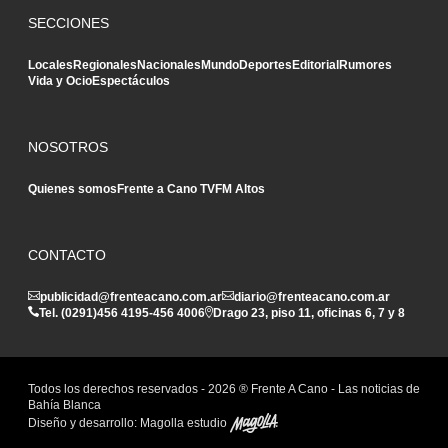
SECCIONES
Locales
Regionales
Nacionales
Mundo
Deportes
Editorial
Rumores
Vida y Ocio
Espectáculos
NOSOTROS
Quienes somos
Frente a Cano TV
FM Altos
CONTACTO
publicidad@frenteacano.com.ar
diario@frenteacano.com.ar
Tel. (0291)
456 4195
-
456 4006
Drago 23, piso 11, oficinas 6, 7 y 8
Todos los derechos reservados -
2026
® Frente A Cano - Las noticias de
Bahía Blanca
Diseño y desarrollo:
Magolla estudio