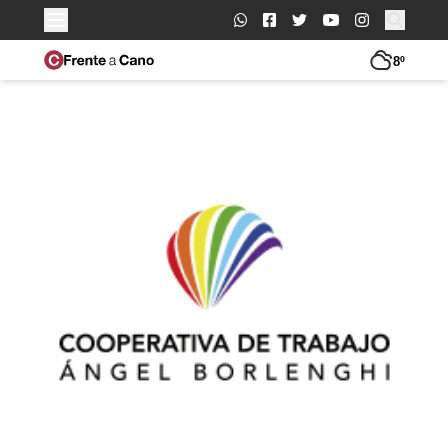
Buscar:
8º