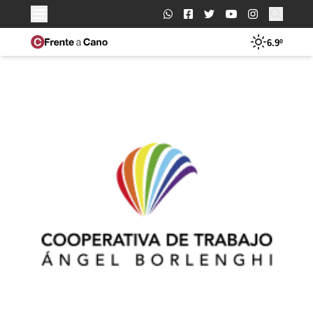
Buscar:
6.9º