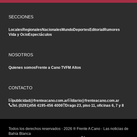
SECCIONES
Locales
Regionales
Nacionales
Mundo
Deportes
Editorial
Rumores
Vida y Ocio
Espectáculos
NOSOTROS
Quienes somos
Frente a Cano TV
FM Altos
CONTACTO
publicidad@frenteacano.com.ar
diario@frenteacano.com.ar
Tel. (0291)
456 4195
-
456 4006
Drago 23, piso 11, oficinas 6, 7 y 8
Todos los derechos reservados -
2026
® Frente A Cano - Las noticias de
Bahía Blanca