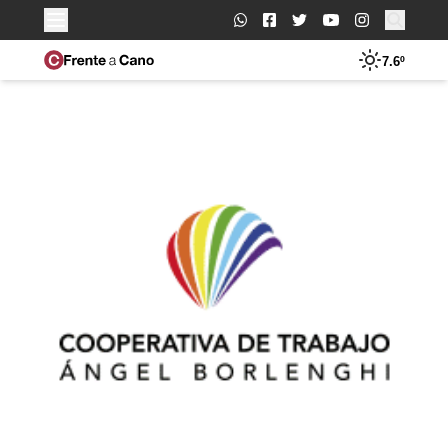
Buscar:
7.6º