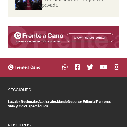
privada
SECCIONES
Locales
Regionales
Nacionales
Mundo
Deportes
Editorial
Rumores
Vida y Ocio
Espectáculos
NOSOTROS