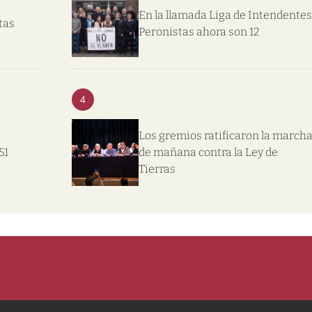
En la llamada Liga de Intendentes
tas
Peronistas ahora son 12
4
Los gremios ratificaron la march
51
de mañana contra la Ley de
Tierras