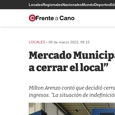
Locales
Regionales
Nacionales
Mundo
Deportes
Edi
-
LOCALES
08 de marzo 2023, 09:15
Mercado Municipa
a cerrar el local”
Milton Arenzo contó que decidió cer
ingresos. "La situación de indefinici