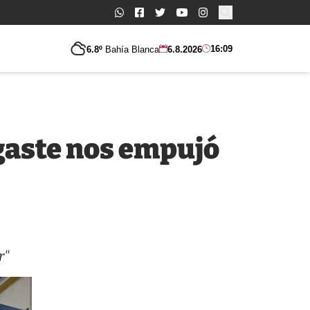
Buscar:
16:09
6.8º
Bahía Blanca
6.8.2026
gaste nos empujó
r"