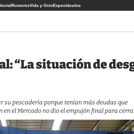
torial
Rumores
Vida y Ocio
Espectáculos
l: “La situación de des
rar su pescadería porque tenían más deudas que
ón en el Mercado no dio el empujón final para cerra