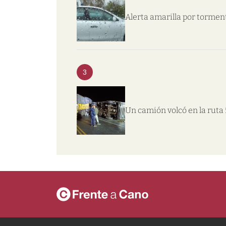
Alerta amarilla por tormen
3
Un camión volcó en la ruta 