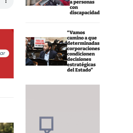
a personas
con
discapacidad
“Vamos
camino a que
determinadas
corporaciones
condicionen
decisiones
estratégicas
del Estado”