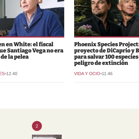
n en White: el fiscal
Phoenix Species Project:
que Santiago Vega no era
proyecto de DiCaprio y 
 de la pelea
para salvar 100 especies
peligro de extinción
-
-
ES
12:40
VIDA Y OCIO
11:46
2