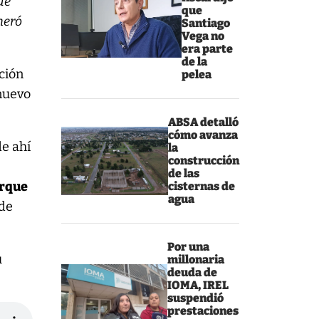
de
que
neró
Santiago
Vega no
era parte
de la
ción
pelea
 nuevo
ABSA detalló
cómo avanza
de ahí
la
construcción
de las
orque
cisternas de
agua
 de
Por una
u
millonaria
deuda de
IOMA, IREL
suspendió
prestaciones