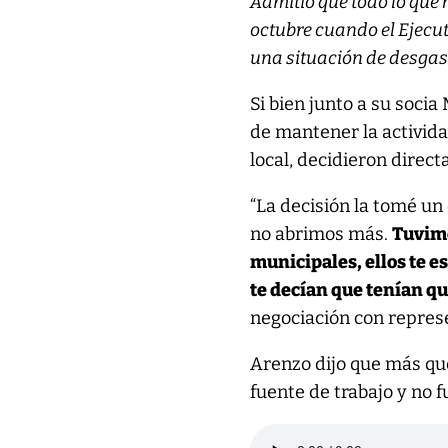
Admitió que todo lo que
octubre cuando el Ejecu
una situación de desgast
Si bien junto a su soci
de mantener la activida
local, decidieron direc
“La decisión la tomé un 
no abrimos más.
Tuvimo
municipales, ellos te e
te decían que tenían q
negociación con repres
Arenzo dijo que más qu
fuente de trabajo y no f