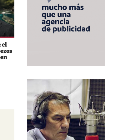
 el
Bezos
 en