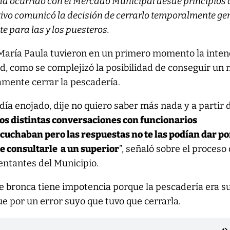
 ha ocurrido con el Mercado Municipal desde principios 
tivo comunicó la decisión de cerrarlo temporalmente ge
e para las y los puesteros.
a María Paula tuvieron en un primero momento la inten
d, como se complejizó la posibilidad de conseguir un
tamente cerrar la pescadería.
día enojado, dije no quiero saber más nada y a partir 
s distintas conversaciones con funcionarios
scuchaban pero las respuestas no te las podían dar p
ue consultarle a un superior
”, señaló sobre el proceso
entantes del Municipio.
e bronca tiene impotencia porque la pescadería era s
ue por un error suyo que tuvo que cerrarla.