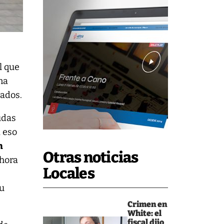
l que
na
eados.
udas
a eso
n
Otras noticias
Ahora
Locales
su
Crimen en
White: el
fiscal dijo