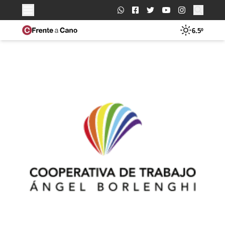
Buscar:
6.5º