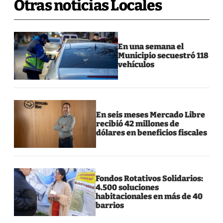
Otras noticias Locales
En una semana el
Municipio secuestró 118
vehículos
En seis meses Mercado Libre
recibió 42 millones de
dólares en beneficios fiscales
Fondos Rotativos Solidarios:
4.500 soluciones
habitacionales en más de 40
barrios