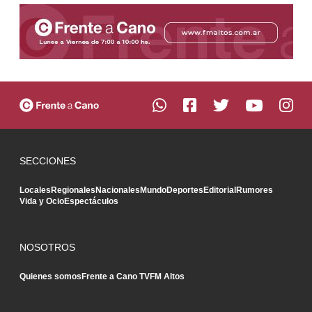
SECCIONES
Locales
Regionales
Nacionales
Mundo
Deportes
Editorial
Rumores
Vida y Ocio
Espectáculos
NOSOTROS
Quienes somos
Frente a Cano TV
FM Altos