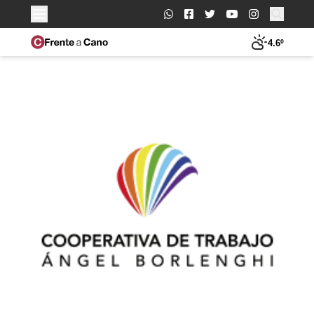
Buscar:
4.6º