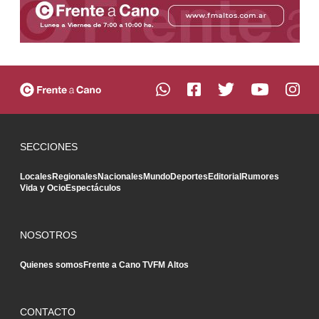
SECCIONES
Locales
Regionales
Nacionales
Mundo
Deportes
Editorial
Rumores
Vida y Ocio
Espectáculos
NOSOTROS
Quienes somos
Frente a Cano TV
FM Altos
CONTACTO