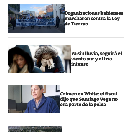
Organizaciones bahienses
marcharon contra la Ley
de Tierras
Ya sin lluvia, seguirá el
viento sur y el frío
intenso
Crimen en White: el fiscal
dijo que Santiago Vega no
era parte de la pelea