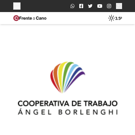
Buscar:
3.5º