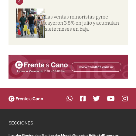
4
Las ventas minoristas pyme
cayeron 3,8% en julio y acumulan
siete meses en baja
SECCIONES
Locales
Regionales
Nacionales
Mundo
Deportes
Editorial
Rumores