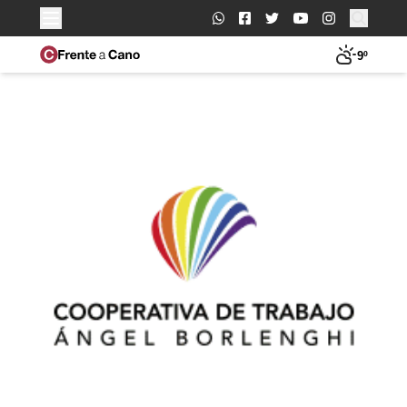
Buscar:
9º