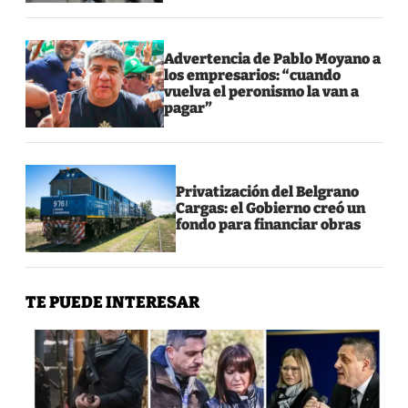
Advertencia de Pablo Moyano a
los empresarios: “cuando
vuelva el peronismo la van a
pagar”
Privatización del Belgrano
Cargas: el Gobierno creó un
fondo para financiar obras
TE PUEDE INTERESAR