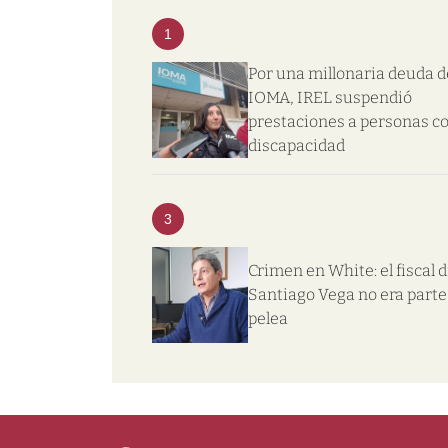
1
Por una millonaria deuda d
IOMA, IREL suspendió
prestaciones a personas c
discapacidad
3
Crimen en White: el fiscal d
Santiago Vega no era parte 
pelea