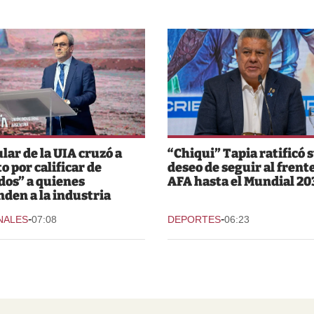
ular de la UIA cruzó a
“Chiqui” Tapia ratificó 
o por calificar de
deseo de seguir al frente
dos” a quienes
AFA hasta el Mundial 20
nden a la industria
-
-
NALES
07:08
DEPORTES
06:23