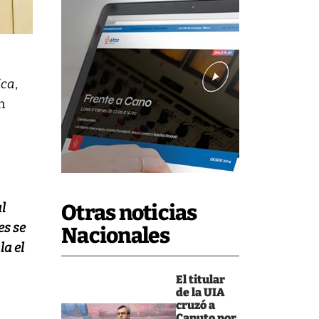
ica
,
n
l
Otras noticias
es se
Nacionales
la el
El titular
de la UIA
cruzó a
Caputo por