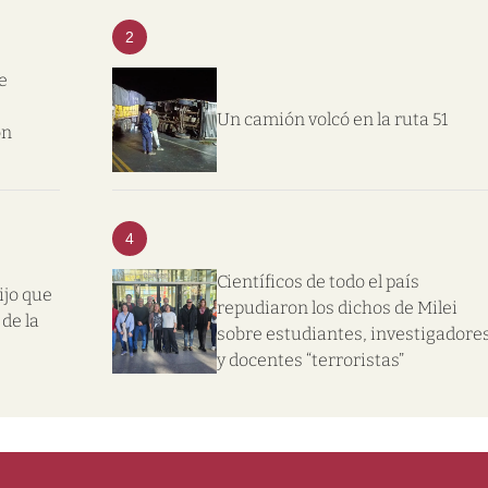
2
e
Un camión volcó en la ruta 51
on
4
Científicos de todo el país
ijo que
repudiaron los dichos de Milei
de la
sobre estudiantes, investigadore
y docentes “terroristas”