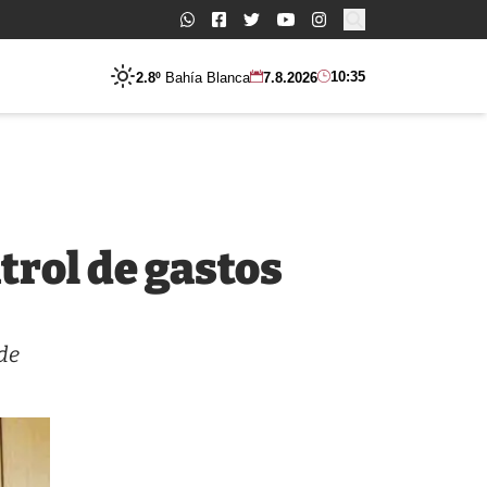
Buscar:
10:35
2.8º
Bahía Blanca
7.8.2026
trol de gastos
de