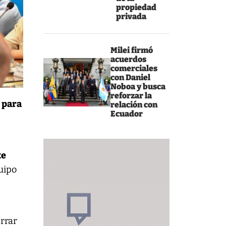
propiedad
privada
Milei firmó
acuerdos
comerciales
con Daniel
Noboa y busca
reforzar la
 para
relación con
Ecuador
te
quipo
rrar