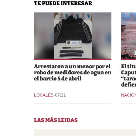
TE PUEDE INTERESAR
Arrestaron a un menor por el
El tit
robo de medidores de agua en
Caput
el barrio 5 de abril
“tara
defie
-
LOCALES
07:21
NACIO
LAS MÁS LEIDAS