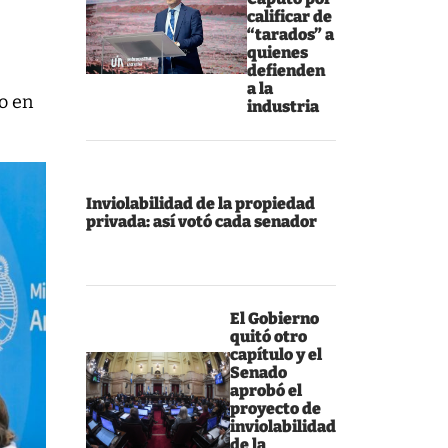
calificar de
“tarados” a
quienes
defienden
l
a la
to en
industria
Inviolabilidad de la propiedad
privada: así votó cada senador
El Gobierno
quitó otro
capítulo y el
Senado
aprobó el
proyecto de
inviolabilidad
de la