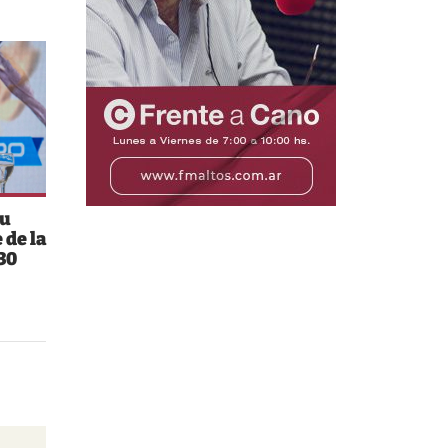
su
 de la
30