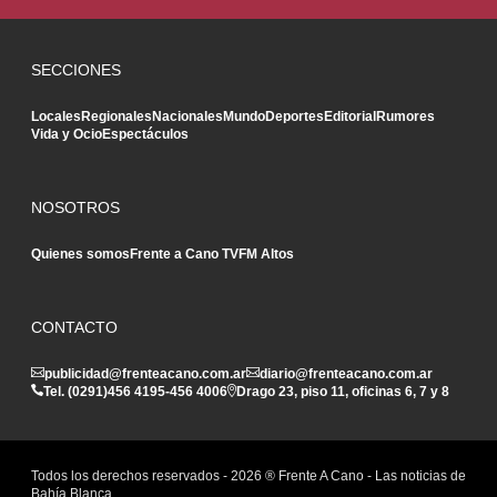
SECCIONES
Locales
Regionales
Nacionales
Mundo
Deportes
Editorial
Rumores
Vida y Ocio
Espectáculos
NOSOTROS
Quienes somos
Frente a Cano TV
FM Altos
CONTACTO
publicidad@frenteacano.com.ar
diario@frenteacano.com.ar
Tel. (0291)
456 4195
-
456 4006
Drago 23, piso 11, oficinas 6, 7 y 8
Todos los derechos reservados -
2026
® Frente A Cano - Las noticias de
Bahía Blanca