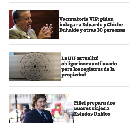
Vacunatorio VIP: piden
indagar a Eduardo y Chiche
Duhalde y otras 30 personas
La UIF actualizó
obligaciones antilavado
para los registros de la
propiedad
Milei prepara dos
nuevos viajes a
Estados Unidos