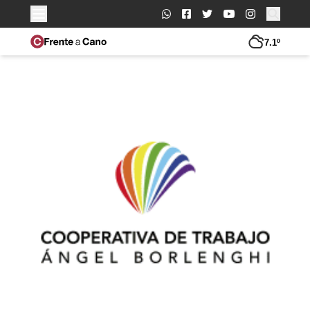
Buscar:
7.1º