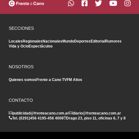
SECCIONES
Locales
Regionales
Nacionales
Mundo
Deportes
Editorial
Rumores
Vida y Ocio
Espectáculos
NOSOTROS
Quienes somos
Frente a Cano TV
FM Altos
CONTACTO
publicidad@frenteacano.com.ar
diario@frenteacano.com.ar
Tel. (0291)
456 4195
-
456 4006
Drago 23, piso 11, oficinas 6, 7 y 8