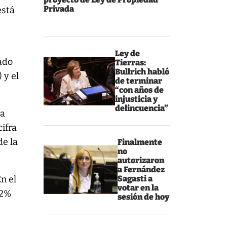
Privada
está
l
Ley de
ado
Tierras:
Bullrich habló
 y el
de terminar
“con años de
injusticia y
delincuencia”
ca
cifra
de la
Finalmente
no
autorizaron
a Fernández
n el
Sagasti a
votar en la
,2%
sesión de hoy