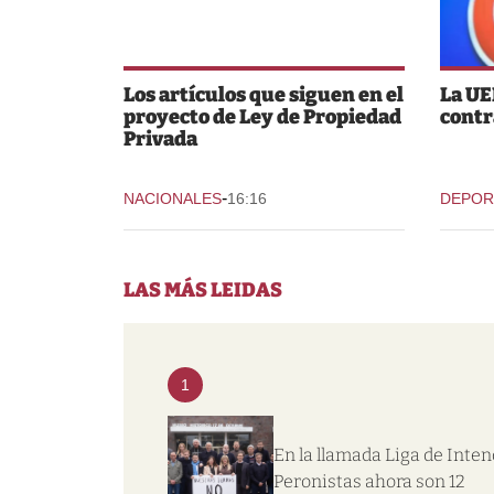
Los artículos que siguen en el
La UE
proyecto de Ley de Propiedad
contr
Privada
-
NACIONALES
16:16
DEPOR
LAS MÁS LEIDAS
1
En la llamada Liga de Inte
Peronistas ahora son 12