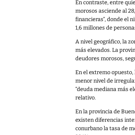
En contraste, entre qui
morosos asciende al 28,
financieras”, donde el 
1,6 millones de persona
A nivel geográfico, la z
más elevados. La provin
deudores morosos, segu
En el extremo opuesto,
menor nivel de irregular
“deuda mediana más elev
relativo.
En la provincia de Buen
existen diferencias int
conurbano la tasa de mo