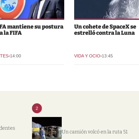
FA mantiene su postura
Un cohete de SpaceX se
a la FIFA
estrelló contra la Luna
-
-
TES
14:00
VIDA Y OCIO
13:45
2
ndentes
Un camión volcó en la ruta 51