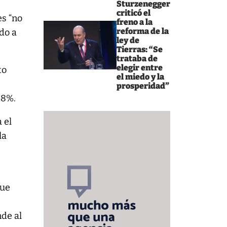
Sturzenegger
criticó el
es “no
freno a la
reforma de la
ndo a
ley de
Tierras: “Se
trataba de
elegir entre
to
el miedo y la
prosperidad”
,8%.
 el
la
que
nde al