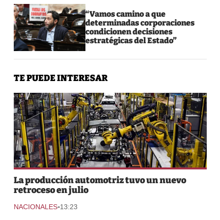
“Vamos camino a que
determinadas corporaciones
condicionen decisiones
estratégicas del Estado”
TE PUEDE INTERESAR
La producción automotriz tuvo un nuevo
retroceso en julio
-
NACIONALES
13:23