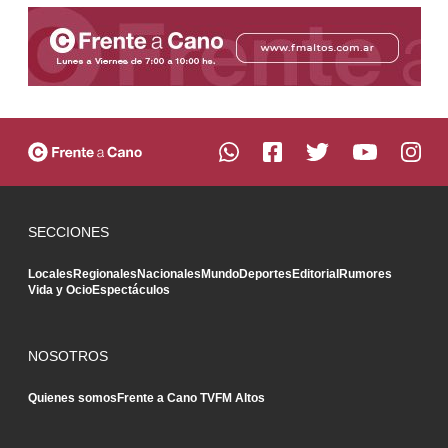
SECCIONES
Locales
Regionales
Nacionales
Mundo
Deportes
Editorial
Rumores
Vida y Ocio
Espectáculos
NOSOTROS
Quienes somos
Frente a Cano TV
FM Altos