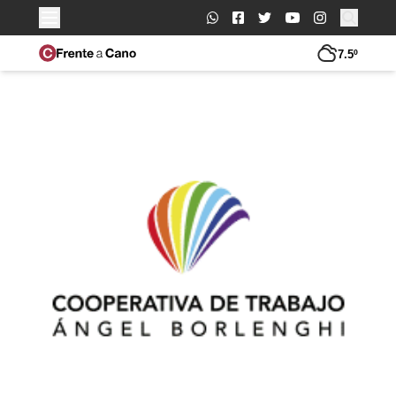
Buscar:
7.5º