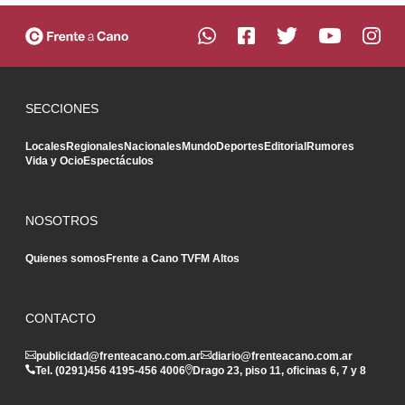
SECCIONES
Locales
Regionales
Nacionales
Mundo
Deportes
Editorial
Rumores
Vida y Ocio
Espectáculos
NOSOTROS
Quienes somos
Frente a Cano TV
FM Altos
CONTACTO
publicidad@frenteacano.com.ar
diario@frenteacano.com.ar
Tel. (0291)
456 4195
-
456 4006
Drago 23, piso 11, oficinas 6, 7 y 8