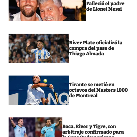
Falleció el padre
de Lionel Messi
River Plate oficializó la
compra del pase de
Thiago Almada
Tirante se metió en
octavos del Masters 1000
de Montreal
Boca, River y Tigre, con
arbitraje confirmado para