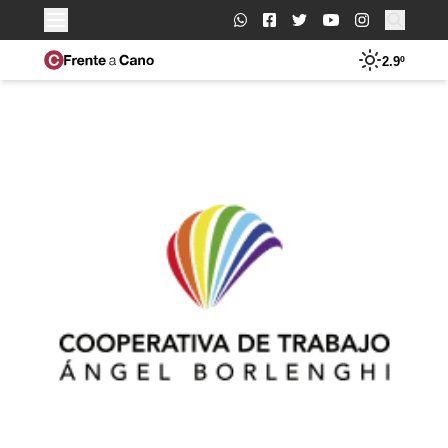
Buscar:
2.9º