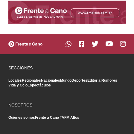
SECCIONES
Locales
Regionales
Nacionales
Mundo
Deportes
Editorial
Rumores
Vida y Ocio
Espectáculos
NOSOTROS
Quienes somos
Frente a Cano TV
FM Altos