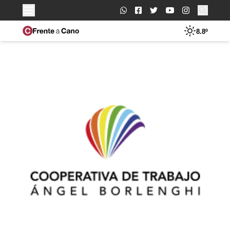
Buscar:
8.8º