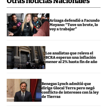
Otras noticias Nacionales
Arizaga defendió a Facundo
Moyano: “Tuve un brote, lo
voy a trabajar”
Los analistas que releva el
BCRA esperan una inflación
menor al 2% hasta fin de año
Benegas Lynch admitió que
dirige Glocal Terra pero negó
conflicto de intereses con la ley
de Tierras