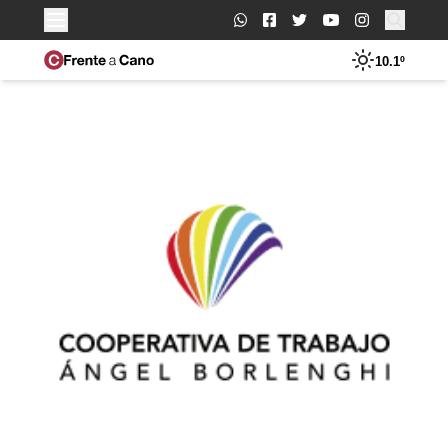
Buscar:
10.1º