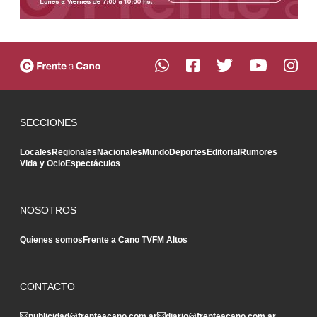
SECCIONES
Locales
Regionales
Nacionales
Mundo
Deportes
Editorial
Rumores
Vida y Ocio
Espectáculos
NOSOTROS
Quienes somos
Frente a Cano TV
FM Altos
CONTACTO
publicidad@frenteacano.com.ar
diario@frenteacano.com.ar