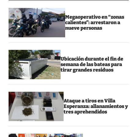
Megaoperativo en “zonas
calientes”: arrestaron a
nueve personas
Ubicación durante el fin de
semana de las bateas para
tirar grandes residuos
Ataque a tiros en Villa
Esperanza: allanamientos y
tres aprehendidos