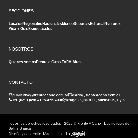
SECCIONES
Locales
Regionales
Nacionales
Mundo
Deportes
Editorial
Rumores
Vida y Ocio
Espectáculos
NOSOTROS
Quienes somos
Frente a Cano TV
FM Altos
CONTACTO
publicidad@frenteacano.com.ar
diario@frenteacano.com.ar
Tel. (0291)
456 4195
-
456 4006
Drago 23, piso 11, oficinas 6, 7 y 8
Todos los derechos reservados -
2026
® Frente A Cano - Las noticias de
Bahía Blanca
Diseño y desarrollo:
Magolla estudio