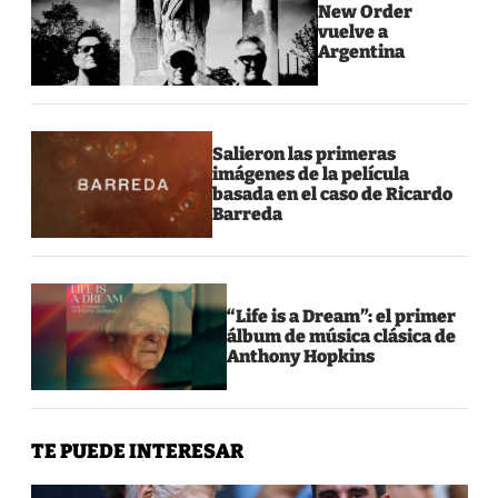
New Order
vuelve a
Argentina
Salieron las primeras
imágenes de la película
basada en el caso de Ricardo
Barreda
“Life is a Dream”: el primer
álbum de música clásica de
Anthony Hopkins
TE PUEDE INTERESAR