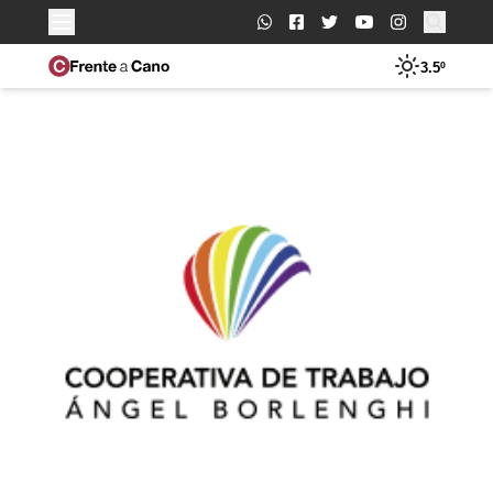
Buscar:
3.5º