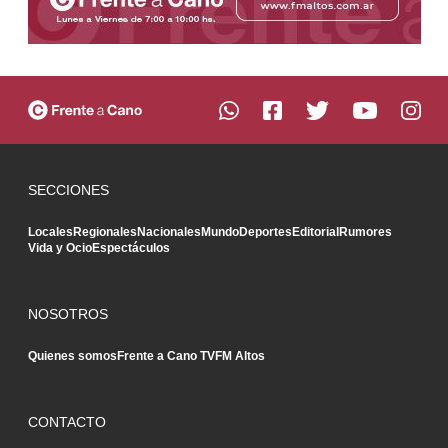
SECCIONES
Locales
Regionales
Nacionales
Mundo
Deportes
Editorial
Rumores
Vida y Ocio
Espectáculos
NOSOTROS
Quienes somos
Frente a Cano TV
FM Altos
CONTACTO