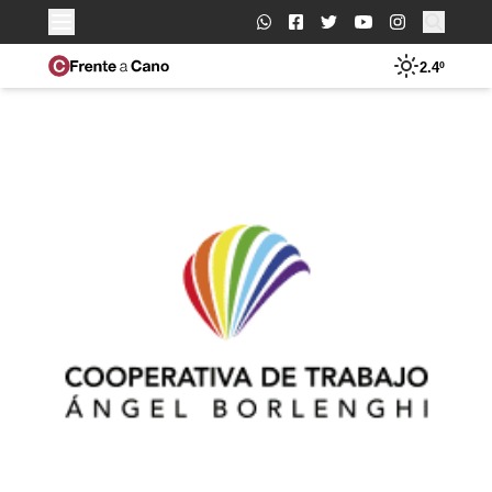
Buscar:
2.4º